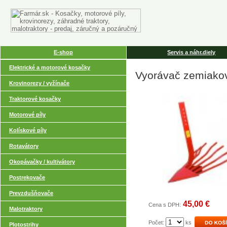
E-shop
Servis a náhr.diely
Elektrické a motorové kosačky
Vyorávač zemiako
Krovinorezy / vyžínače
Traktorové kosačky
Motorové píly
Kolískové píly
Rotavátory
Okopávačky / kultivátory
Postrekovače
Prevzdušňovače
45,00 €
Cena s DPH:
Malotraktory
Počet:
ks
Plotostrihy