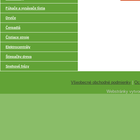
Fúkače a vysávače lístia
Drviče
Čerpadlá
Čistiace stroje
Elektrocentrály
Štiepačky dreva
Snehové frézy
Všeobecné obchodné podmienky
|
Oc
Webstránky vytvor