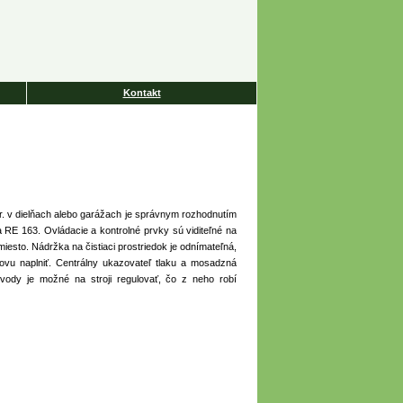
Kontakt
pr. v dielňach alebo garážach je správnym rozhodnutím
 RE 163. Ovládacie a kontrolné prvky sú viditeľné na
iesto. Nádržka na čistiaci prostriedok je odnímateľná,
ovu naplniť. Centrálny ukazovateľ tlaku a mosadzná
vody je možné na stroji regulovať, čo z neho robí