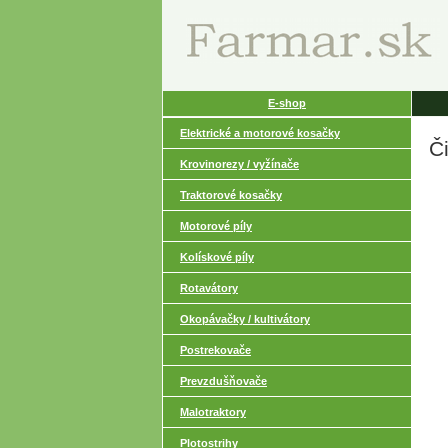
E-shop
Elektrické a motorové kosačky
Č
Krovinorezy / vyžínače
Traktorové kosačky
Motorové píly
Kolískové píly
Rotavátory
Okopávačky / kultivátory
Postrekovače
Prevzdušňovače
Malotraktory
Plotostrihy