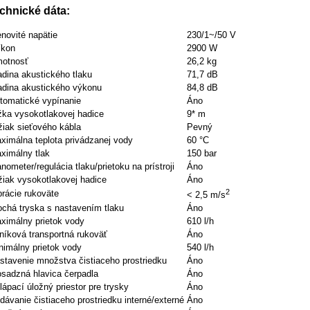
chnické dáta:
novité napätie
230/1~/50 V
íkon
2900 W
otnosť
26,2 kg
adina akustického tlaku
71,7 dB
adina akustického výkonu
84,8 dB
tomatické vypínanie
Áno
žka vysokotlakovej hadice
9* m
žiak sieťového kábla
Pevný
ximálna teplota privádzanej vody
60 °C
ximálny tlak
150 bar
nometer/regulácia tlaku/prietoku na prístroji
Áno
žiak vysokotlakovej hadice
Áno
2
brácie rukoväte
< 2,5 m/s
ochá tryska s nastavením tlaku
Áno
ximálny prietok vody
610 l/h
iníková transportná rukoväť
Áno
nimálny prietok vody
540 l/h
stavenie množstva čistiaceho prostriedku
Áno
sadzná hlavica čerpadla
Áno
lápací úložný priestor pre trysky
Áno
idávanie čistiaceho prostriedku interné/externé
Áno