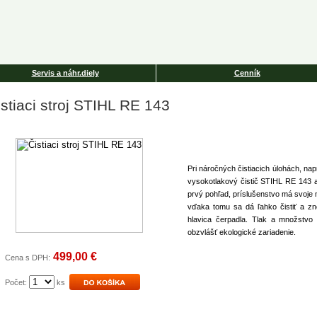
Servis a náhr.diely
Cenník
istiaci stroj STIHL RE 143
Pri náročných čistiacich úlohách, na
vysokotlakový čistič STIHL RE 143 a
prvý pohľad, príslušenstvo má svoje m
vďaka tomu sa dá ľahko čistiť a zn
hlavica čerpadla. Tlak a množstvo 
obzvlášť ekologické zariadenie.
499,00 €
Cena s DPH:
Počet:
ks