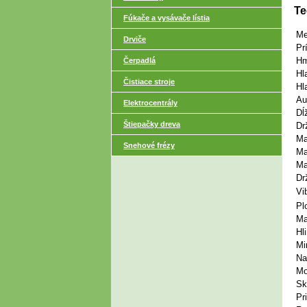
Te
Fúkače a vysávače lístia
Me
Drviče
Pr
Hm
Čerpadlá
Hl
Čistiace stroje
Hl
Au
Elektrocentrály
Dĺ
Štiepačky dreva
Dr
Ma
Snehové frézy
Ma
Ma
Dr
Vi
Pl
Ma
Hl
Mi
Na
Mo
Sk
Pr