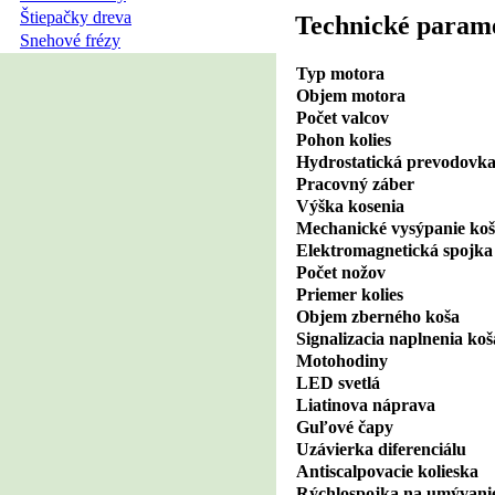
Štiepačky dreva
Technické param
Snehové frézy
Typ motora
Objem motora
Počet valcov
Pohon kolies
Hydrostatická prevodovk
Pracovný záber
Výška kosenia
Mechanické vysýpanie ko
Elektromagnetická spojk
Počet nožov
Priemer kolies
Objem zberného koša
Signalizacia naplnenia koš
Motohodiny
LED svetlá
Liatinova náprava
Guľové čapy
Uzávierka diferenciálu
Antiscalpovacie kolieska
Rýchlospojka na umývani