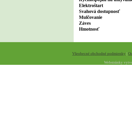
Elektroštart
Svahová dostupnosť
Mulčovanie
Záves
Hmotnosť
Všeobecné obchodné podmienky
|
Oc
Webstránky vytv