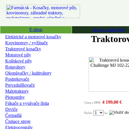
E-shop
Servis a náhr.diely
Traktoro
Elektrické a motorové kosačky
Krovinorezy / vyžínače
Traktorové kosačky
Motorové píly
Kolískové píly
Rotavátory
Okopávačky / kultivátory
Postrekovače
Prevzdušňovače
Malotraktory
Plotostrihy
4 199,00 €
Fúkače a vysávače lístia
Cena s DPH:
Drviče
Počet:
ks
Čerpadlá
Čistiace stroje
Elektrocentrály