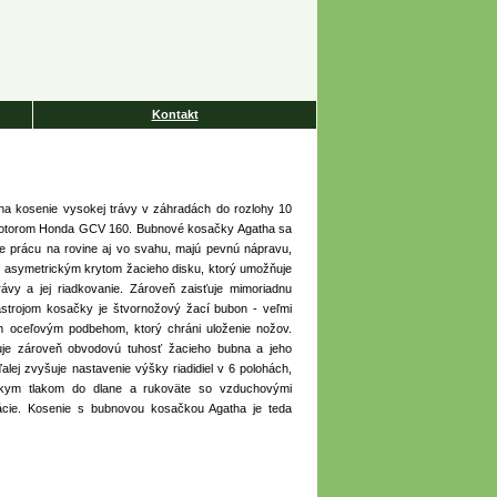
Kontakt
a kosenie vysokej trávy v záhradách do rozlohy 10
motorom Honda GCV 160. Bubnové kosačky Agatha sa
 prácu na rovine aj vo svahu, majú pevnú nápravu,
asymetrickým krytom žacieho disku, ktorý umožňuje
rávy a jej riadkovanie. Zároveň zaisťuje mimoriadnu
strojom kosačky je štvornožový žací bubon - veľmi
ým oceľovým podbehom, ktorý chráni uloženie nožov.
uje zároveň obvodovú tuhosť žacieho bubna a jeho
alej zvyšuje nastavenie výšky riadidiel v 6 polohách,
zkym tlakom do dlane a rukoväte so vzduchovými
rácie. Kosenie s bubnovou kosačkou Agatha je teda