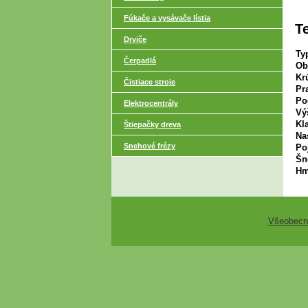
Fúkače a vysávače lístia
T
Drviče
Ty
Čerpadlá
Ob
Kr
Čistiace stroje
Pr
Po
Elektrocentrály
Vý
Kl
Štiepačky dreva
Na
Snehové frézy
Po
Šn
Hm
Všeobecn