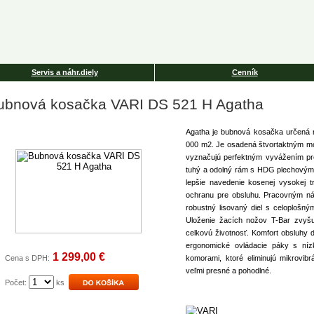
Servis a náhr.diely
Cenník
ubnová kosačka VARI DS 521 H Agatha
Agatha je bubnová kosačka určená n
000 m2. Je osadená štvortaktným 
vyznačujú perfektným vyvážením pre
tuhý a odolný rám s HDG plechovým 
lepšie navedenie kosenej vysokej t
ochranu pre obsluhu. Pracovným ná
robustný lisovaný diel s celoplošn
Uloženie žacích nožov T-Bar zvyš
celkovú životnosť. Komfort obsluhy ď
ergonomické ovládacie páky s ní
1 299,00 €
Cena s DPH:
komorami, ktoré eliminujú mikrovib
veľmi presné a pohodlné.
Počet:
ks