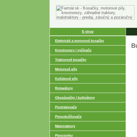
E-shop
Elektrické a motorové kosačky
B
Krovinorezy / vyžínače
Traktorové kosačky
Motorové píly
Kolískové píly
Rotavátory
Okopávačky / kultivátory
Postrekovače
Prevzdušňovače
Malotraktory
Plotostrihy