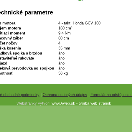
echnické parametre
p motora
4 - takt, Honda GCV 160
jem motora
160 cm³
útiaci moment
9.4 Nm
acovný záber
60 cm
čet nožov
4
ška kosenia
35 mm
adková spojka s brzdou
áno
staviteľné rukoväte
áno
jazd
áno
eková prevodovka so spojkou
áno
otnosť
58 kg
é obchodné podmienky
|
Ochrana osobných údajov
|
Formulár na odstúpenie
Webstránky vytvoril
www.Aweb.sk - tvorba web stránok