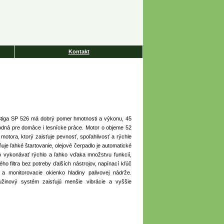
Kontakt
 Stiga SP 526 má dobrý pomer hmotnosti a výkonu, 45
odná pre domáce i lesnícke práce. Motor o objeme 52
otora, ktorý zaisťuje pevnosť, spoľahlivosť a rýchle
je ľahké štartovanie, olejové čerpadlo je automatické
 vykonávať rýchlo a ľahko vďaka množstvu funkcií,
o filtra bez potreby ďalších nástrojov, napínací kľúč
 monitorovacie okienko hladiny palivovej nádrže.
inový systém zaisťujú menšie vibrácie a vyššie