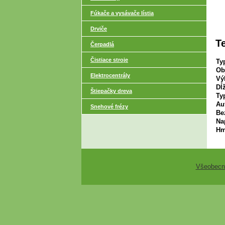
Fúkače a vysávače lístia
Drviče
T
Čerpadlá
Čistiace stroje
Ty
Ob
Elektrocentrály
Vý
Dĺž
Štiepačky dreva
Ty
Au
Snehové frézy
Be
Na
Hm
Všeobecn