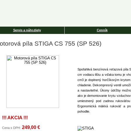
Servis a náhr.diely
Cenník
otorová píla STIGA CS 755 (SP 526)
Spoľahlivá benzínová reťazová píla
cm vodiacu lištu a vďaka tomu je vh
cm3 je doplnený horčíkovým krytom m
chladenie. Dekompresný ventil umožňu
a nastaviteľné. Úkony údržby možno
ako je demontovanie krytu vzduchovéh
umiestnený pod zadnou rukoväťou a
Ergonomická mäkká rukoväť a pruž
pohodlie.
!!! AKCIA !!!
249,00 €
Cena s DPH: