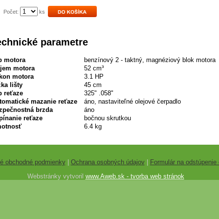
Počet:
ks
echnické parametre
p motora
benzínový 2 - taktný, magnéziový blok motora
jem motora
52 cm³
kon motora
3.1 HP
ka lišty
45 cm
p reťaze
325" .058"
tomatické mazanie reťaze
áno, nastaviteľné olejové čerpadlo
zpečnostná brzda
áno
pínanie reťaze
bočnou skrutkou
otnosť
6.4 kg
é obchodné podmienky
|
Ochrana osobných údajov
|
Formulár na odstúpenie
Webstránky vytvoril
www.Aweb.sk - tvorba web stránok