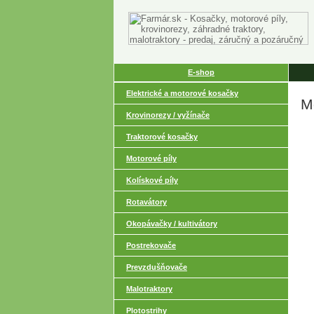
E-shop
Elektrické a motorové kosačky
M
Krovinorezy / vyžínače
Traktorové kosačky
Motorové píly
Kolískové píly
Rotavátory
Okopávačky / kultivátory
Postrekovače
Prevzdušňovače
Malotraktory
Plotostrihy