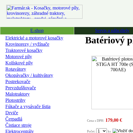
E-shop
Servis a náhr.diely
Batériový 
Elektrické a motorové kosačky
Krovinorezy / vyžínače
Traktorové kosačky
Motorové píly
Kolískové píly
Rotavátory
Okopávačky / kultivátory
Postrekovače
Prevzdušňovače
Malotraktory
Plotostrihy
Fúkače a vysávače lístia
Drviče
Čerpadlá
179,00 €
Cena s DPH:
Čistiace stroje
Elektrocentrály
Počet:
ks