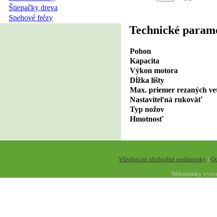
Štiepačky dreva
Snehové frézy
Technické param
Pohon
Kapacita
Výkon motora
Dĺžka lišty
Max. priemer rezaných v
Nastaviteľná rukoväť
Typ nožov
Hmotnosť
Všeobecné obchodné podmienky
|
Oc
Webstránky vytv