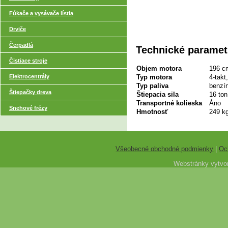
Fúkače a vysávače lístia
Drviče
Čerpadlá
Technické paramet
Čistiace stroje
Objem motora
196 c
Elektrocentrály
Typ motora
4-takt
Typ paliva
benzí
Štiepačky dreva
Štiepacia sila
16 ton
Transportné kolieska
Áno
Snehové frézy
Hmotnosť
249 k
Všeobecné obchodné podmienky
|
Oc
Webstránky vytvor