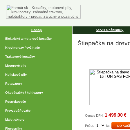
E-shop
Servis a náhr.diely
Elektrické a motorové kosačky
Štiepačka na dre
Krovinorezy / vyžínače
Traktorové kosačky
Motorové píly
Kolískové píly
Rotavátory
Okopávačky / kultivátory
Postrekovače
Prevzdušňovače
1 499,00 €
Cena s DPH:
Malotraktory
Počet:
ks
Plotostrihy