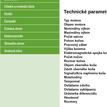
Fúkače a vysávače lístia
Technické paramet
Drviče
Typ motora
Čerpadlá
Objem motora
Nominálny výkon
Čistiace stroje
Maximálny výkon
Elektrocentrály
Počet valcov
Pohon kolies
Štiepačky dreva
Pracovný záber
Výška kosenia
Snehové frézy
Elektromagnetická spojka 
Počet nožov
Rozmer kolies
Objem zberného koša
Zdvih zberného koša
Signaliz8cia naplnenia koša
Motohodiny
Tempomat
Ovládanie zdvihu
Ovládanie vyklápania
Uzávierka diferenciálu
Hmotnosť
Rozmery