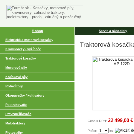
E-shop
Servis a náhr.diely
Elektrické a motorové kosačky
Traktorová kosač
Krovinorezy / vyžínače
Traktorové kosačky
Motorové píly
Kolískové píly
Rotavátory
Okopávačky / kultivátory
Postrekovače
Prevzdušňovače
22 499,00 €
Cena s DPH:
Malotraktory
Počet:
ks
Plotostrihy