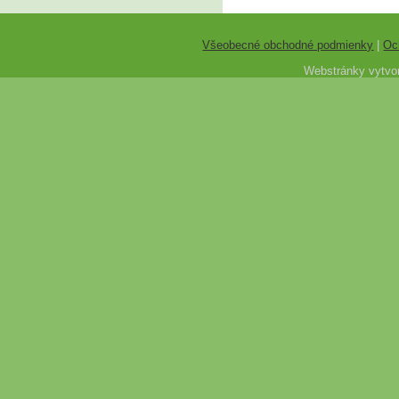
Všeobecné obchodné podmienky
|
Oc
Webstránky vytvor