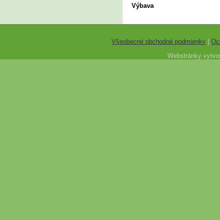
Výbava
Všeobecné obchodné podmienky
|
Oc
Webstránky vytvor