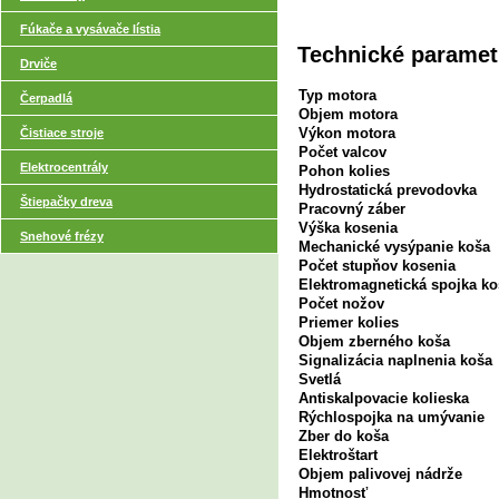
Fúkače a vysávače lístia
Technické paramet
Drviče
Typ motora
Čerpadlá
Objem motora
Výkon motora
Čistiace stroje
Počet valcov
Elektrocentrály
Pohon kolies
Hydrostatická prevodovka
Štiepačky dreva
Pracovný záber
Výška kosenia
Snehové frézy
Mechanické vysýpanie koša
Počet stupňov kosenia
Elektromagnetická spojka 
Počet nožov
Priemer kolies
Objem zberného koša
Signalizácia naplnenia koša
Svetlá
Antiskalpovacie kolieska
Rýchlospojka na umývanie
Zber do koša
Elektroštart
Objem palivovej nádrže
Hmotnosť