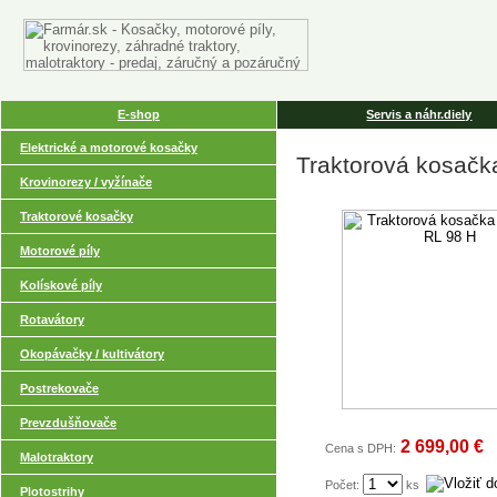
E-shop
Servis a náhr.diely
Elektrické a motorové kosačky
Traktorová kosačk
Krovinorezy / vyžínače
Traktorové kosačky
Motorové píly
Kolískové píly
Rotavátory
Okopávačky / kultivátory
Postrekovače
Prevzdušňovače
2 699,00 €
Cena s DPH:
Malotraktory
Počet:
ks
Plotostrihy