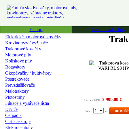
E-shop
Servis a náhr.diely
Trak
Elektrické a motorové kosačky
Krovinorezy / vyžínače
Traktorové kosačky
Motorové píly
Kolískové píly
Rotavátory
Okopávačky / kultivátory
Postrekovače
Prevzdušňovače
Malotraktory
Plotostrihy
2 999,00 €
Cena s DPH:
Fúkače a vysávače lístia
Drviče
Počet:
ks
Čerpadlá
Čistiace stroje
Elektrocentrály