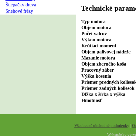
Štiepačky dreva
Technické param
Snehové frézy
Typ motora
Objem motora
Počet valcov
Výkon motora
Krútiaci moment
Objem palivovej nádrže
Mazanie motora
Objem zberného koša
Pracovný záber
Výška kosenia
Priemer predných kolies
Priemer zadných koliesok
Dĺžka x šírka x výška
Hmotnosť
Všeobecné obchodné podmienky
|
Oc
Webstránky vytv