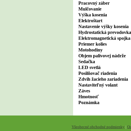
Pracovný záber
Mulčovanie
Výška kosenia
Elektroštart
Nastavenie výšky kosenia
Hydrostatická prevodovk
Elektromagnetická spojk
Priemer kolies
Motohodiny
Objem palivovej nádrže
Sedačka
LED svetlá
Posilňovač riadenia
Zdvih žacieho zariadenia
Nastaviteľný volant
Záves
Hmotnosť
Poznámka
Všeobecné obchodné podmienky
|
Oc