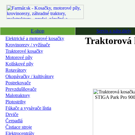
E-shop
Servis a náhr.diely
Traktorová
Elektrické a motorové kosačky
Krovinorezy / vyžínače
Traktorové kosačky
Motorové píly
Kolískové píly
Rotavátory
Okopávačky / kultivátory
Postrekovače
Prevzdušňovače
Malotraktory
Plotostrihy
Fúkače a vysávače lístia
Drviče
Čerpadlá
Čistiace stroje
Elektrocentrály