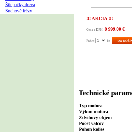
Štiepačky dreva
Snehové frézy
!!! AKCIA !!!
8 999,00 €
Cena s DPH:
Počet:
ks
Technické param
Typ motora
Výkon motora
Zdvihový objem
Počet valcov
Pohon kolies