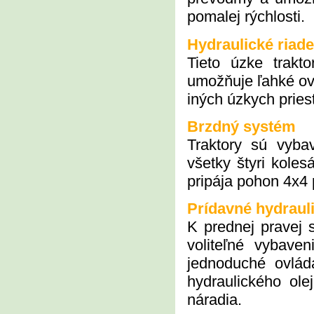
pomalej rýchlosti.
Hydraulické riade
Tieto úzke trakt
umožňuje ľahké ovl
iných úzkych pries
Brzdný systém
Traktory sú vyb
všetky štyri koles
pripája pohon 4x4 
Prídavné hydraul
K prednej pravej 
voliteľné vybave
jednoduché ovlád
hydraulického ole
náradia.