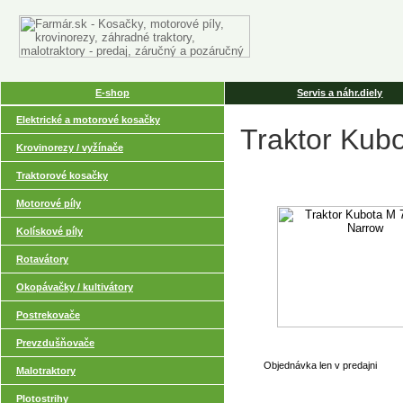
E-shop
Servis a náhr.diely
Elektrické a motorové kosačky
Traktor Kub
Krovinorezy / vyžínače
Traktorové kosačky
Motorové píly
Kolískové píly
Rotavátory
Okopávačky / kultivátory
Postrekovače
Prevzdušňovače
Objednávka len v predajni
Malotraktory
Plotostrihy