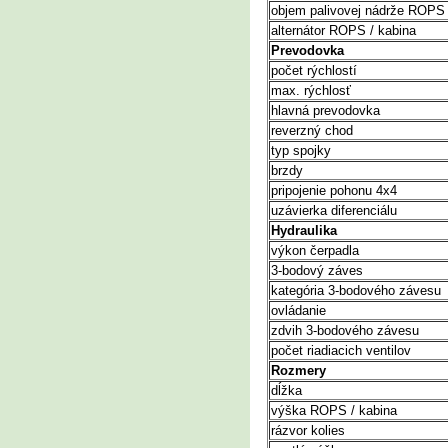
objem palivovej nádrže ROPS 
alternátor ROPS / kabina
Prevodovka
počet rýchlostí
max. rýchlosť
hlavná prevodovka
reverzný chod
typ spojky
brzdy
pripojenie pohonu 4x4
uzávierka diferenciálu
Hydraulika
výkon čerpadla
3-bodový záves
kategória 3-bodového závesu
ovládanie
zdvih 3-bodového závesu
počet riadiacich ventilov
Rozmery
dĺžka
výška ROPS / kabina
rázvor kolies