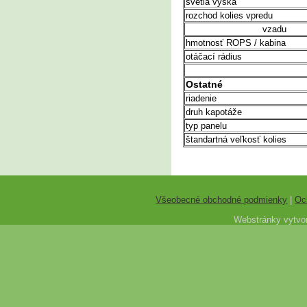
svetlá výška
rozchod kolies vpredu
vzadu
hmotnosť ROPS / kabina
otáčací rádius
Ostatné
riadenie
druh kapotáže
typ panelu
štandartná veľkosť kolies
Všeobecné obchodné podmienky
|
Oc
Webstránky vytvor