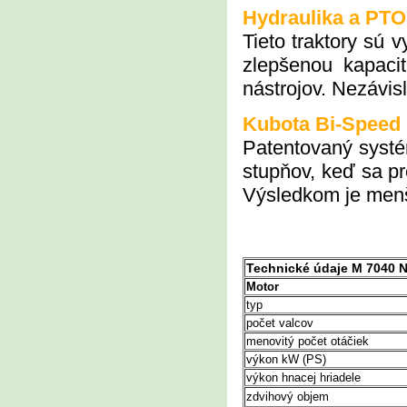
Hydraulika a PTO
Tieto traktory sú 
zlepšenou kapaci
nástrojov.
Nezávisl
Kubota Bi-Speed
Patentovaný systé
stupňov, keď sa pr
Výsled
kom je menš
Technické údaje
M 7040 
Motor
typ
počet valcov
menovitý počet otáčiek
výkon kW (PS)
výkon hnacej hriadele
zdvihový objem