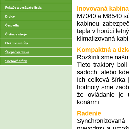
Inovovaná kabín
Fúkače a vysávače lístia
M7040 a M8540 sú ú
Drviče
kabínou, zabezpeču
Čerpadlá
tepla v horúci letn
Čistiace stroje
klimatizovaná kabí
Elektrocentrály
Kompaktná a úzk
Štiepačky dreva
Rozšírili sme naš
Snehové frézy
Tieto traktory bol
sadoch, alebo kde
Ich celková šírk
hodnoty sme zaoblil
že ovládanie je 
konármi.
Radenie
Synchronizovaná
prevodmy a umožňu