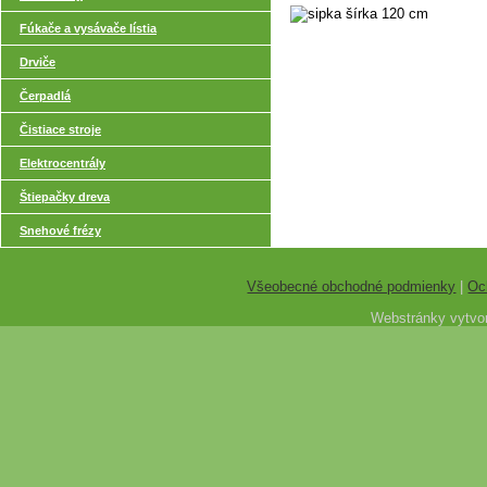
šírka 120 cm
Fúkače a vysávače lístia
Drviče
Čerpadlá
Čistiace stroje
Elektrocentrály
Štiepačky dreva
Snehové frézy
Všeobecné obchodné podmienky
|
Oc
Webstránky vytvor