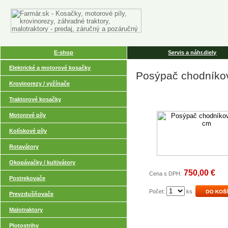
E-shop
Servis a náhr.diely
Elektrické a motorové kosačky
Posýpač chodníko
Krovinorezy / vyžínače
Traktorové kosačky
Motorové píly
Kolískové píly
Rotavátory
Okopávačky / kultivátory
750,00 €
Cena s DPH:
Postrekovače
Počet:
ks
Prevzdušňovače
Malotraktory
Plotostrihy