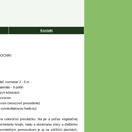
Kontakt
OCNÍK!
deľ, rozmetať 2 - 5 m
eriálu - 9 polôh
vých ložiskách
m vzorom
yvom (nerezové prevedenie)
 vysokotlakovou hadicou)
a celoročnú prevádzku. Na jar a počas vegetačnej
zmetaniu hnojív, siatiu a dosievaniu trávy a ďalšiemu
oceniteľným pomocníkom je aj na väčších plochách,