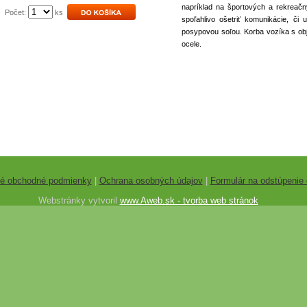
napríklad na športových a rekrea
Počet:
ks
spoľahlivo ošetriť komunikácie, či
posypovou soľou. Korba vozíka s obj
ocele.
é obchodné podmienky
|
Ochrana osobných údajov
|
Formulár na odstúpenie
Webstránky vytvoril
www.Aweb.sk - tvorba web stránok