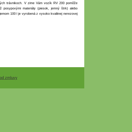
čných trávnikoch. V zime Vám vozík RV 200 pomôže
 už posypovými materiály (piesok, jemný štrk) alebo
emom 100 l je vyrobená z vysoko kvalitnej nerezovej
 od zmluvy