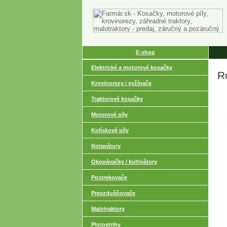
E-shop
Elektrické a motorové kosačky
R
Krovinorezy / vyžínače
Traktorové kosačky
Motorové píly
Kolískové píly
Rotavátory
Okopávačky / kultivátory
Postrekovače
Prevzdušňovače
Malotraktory
Plotostrihy