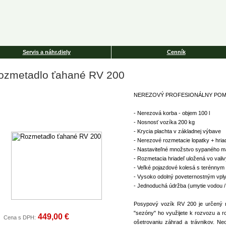
Servis a náhr.diely
Cenník
ozmetadlo ťahané RV 200
NEREZOVÝ PROFESIONÁLNY POM
- Nerezová korba - objem 100 l
- Nosnosť vozíka 200 kg
- Krycia plachta v základnej výbave
- Nerezové rozmetacie lopatky + hria
- Nastaviteľné množstvo sypaného mat
- Rozmetacia hriadeľ uložená vo vali
- Veľké pojazdové kolesá s terénny
- Vysoko odolný poveternostným vpl
- Jednoduchá údržba (umytie vodou /
Posypový vozík RV 200 je určený n
"sezóny" ho využijete k rozvozu a ro
449,00 €
Cena s DPH:
ošetrovaniu záhrad a trávnikov. Ne