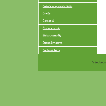
Fúkače a vysávače lístia
Drviče
Čerpadlá
Čistiace stroje
Elektrocentrály
Štiepačky dreva
Snehové frézy
Všeobecn