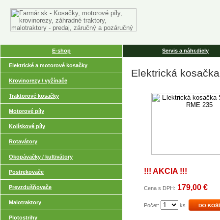
E-shop
Servis a náhr.diely
Elektrické a motorové kosačky
Elektrická kosačk
Krovinorezy / vyžínače
Traktorové kosačky
Motorové píly
Kolískové píly
Rotavátory
Okopávačky / kultivátory
!!! AKCIA !!!
Postrekovače
179,00 €
Prevzdušňovače
Cena s DPH:
Malotraktory
Počet:
ks
Plotostrihy