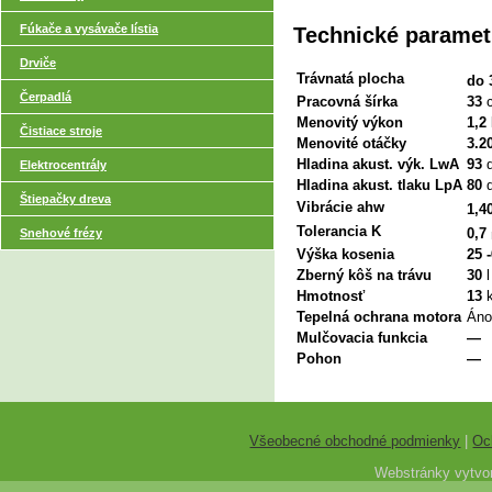
Fúkače a vysávače lístia
Technické paramet
Drviče
Trávnatá plocha
do 
Čerpadlá
Pracovná šírka
33
Menovitý výkon
1,2
Čistiace stroje
Menovité otáčky
3.2
Hladina akust. výk. LwA
93
Elektrocentrály
Hladina akust. tlaku LpA
80
Štiepačky dreva
Vibrácie ahw
1,4
Tolerancia K
0,7
Snehové frézy
Výška kosenia
25 
Zberný kôš na trávu
30
l
Hmotnosť
13
Tepelná ochrana motora
Áno
Mulčovacia funkcia
—
Pohon
—
Všeobecné obchodné podmienky
|
Oc
Webstránky vytvor