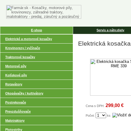
E-shop
Servis a náhr.diely
Elektrické a motorové kosačky
Elektrická kosačk
Krovinorezy / vyžínače
Traktorové kosačky
Motorové píly
Kolískové píly
Rotavátory
Okopávačky / kultivátory
Postrekovače
299,00 €
Cena s DPH:
Prevzdušňovače
Počet:
ks
Malotraktory
Plotostrihy