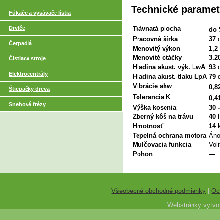
Technické paramet
Fúkače a vysávače lístia
Drviče
Trávnatá plocha
do 
Pracovná šírka
37
Čerpadlá
Menovitý výkon
1,2
Menovité otáčky
3.2
Čistiace stroje
Hladina akust. výk. LwA
93
Elektrocentrály
Hladina akust. tlaku LpA
79
Vibrácie ahw
0,8
Štiepačky dreva
Tolerancia K
0,4
Snehové frézy
Výška kosenia
30 
Zberný kôš na trávu
40
l
Hmotnosť
14
Tepelná ochrana motora
Áno
Mulčovacia funkcia
Voli
Pohon
—
Všeobecné obchodné podmienky
|
Oc
Webstránky vytvor