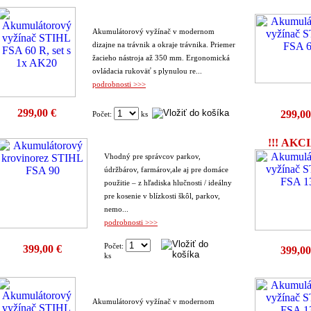
Akumulátorový vyžínač v modernom
dizajne na trávnik a okraje trávnika. Priemer
žacieho nástroja až 350 mm. Ergonomická
ovládacia rukoväť s plynulou re...
podrobnosti >>>
299,00 €
299,00
Počet:
ks
!!! AKCI
Vhodný pre správcov parkov,
údržbárov, farmárov,ale aj pre domáce
použitie – z hľadiska hlučnosti / ideálny
pre kosenie v blízkosti škôl, parkov,
nemo...
podrobnosti >>>
Počet:
399,00 €
399,00
ks
Akumulátorový vyžínač v modernom