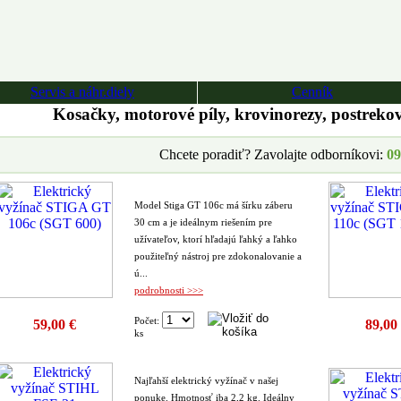
Servis a náhr.diely
Cenník
Kosačky, motorové píly, krovinorezy, postreko
Chcete poradiť? Zavolajte odborníkovi:
09
Model Stiga GT 106c má šírku záberu
30 cm a je ideálnym riešením pre
užívateľov, ktorí hľadajú ľahký a ľahko
použiteľný nástroj pre zdokonalovanie a
ú...
podrobnosti >>>
Počet:
59,00 €
89,00
ks
Najľahší elektrický vyžínač v našej
ponuke. Hmotnosť iba 2,2 kg. Ideálny