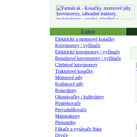
E-shop
Elektrické a motorové kosačky
Krovinorezy / vyžínače
Elektrické krovinorezy / vyžínače
Benzínové krovinorezy / vyžínače
Chrbtové krovinorezy
Traktorové kosačky
Motorové píly
Kolískové píly
Rotavátory
Okopávačky / kultivátory
Postrekovače
Prevzdušňovače
Malotraktory
Plotostrihy
Fúkače a vysávače lístia
Drviče