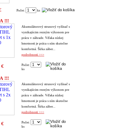
€
Počet:
ks
A !!!
Akumulátorový strunový vyžínač s
vynikajúcim rezným výkonom pre
prácu v záhrade. Vďaka nízkej
hmotnosti je práca s ním skutočne
komfortná. Šírka záber...
podrobnosti >>>
Počet:
 €
ks
A !!!
Akumulátorový strunový vyžínač s
vynikajúcim rezným výkonom pre
prácu v záhrade. Vďaka nízkej
hmotnosti je práca s ním skutočne
komfortná. Šírka záber...
podrobnosti >>>
Počet:
 €
ks