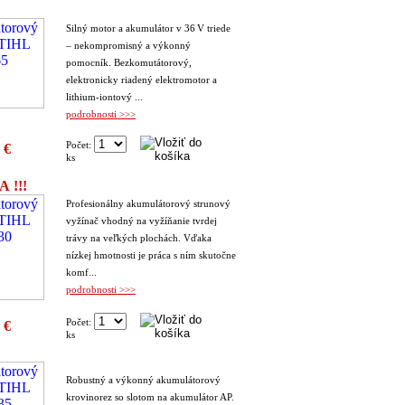
Silný motor a akumulátor v 36 V triede
– nekompromisný a výkonný
pomocník. Bezkomutátorový,
elektronicky riadený elektromotor a
lithium-iontový ...
podrobnosti >>>
Počet:
 €
ks
A !!!
Profesionálny akumulátorový strunový
vyžínač vhodný na vyžíňanie tvrdej
trávy na veľkých plochách. Vďaka
nízkej hmotnosti je práca s ním skutočne
komf...
podrobnosti >>>
Počet:
 €
ks
Robustný a výkonný akumulátorový
krovinorez so slotom na akumulátor AP.