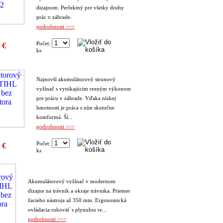
dizajnom. Perfektný pre všetky druhy
prác v záhrade.
podrobnosti >>>
Počet:
 €
ks
Najnovší akumulátorový strunový
vyžínač s vynikajúcim rezným výkonom
pre prácu v záhrade. Vďaka nízkej
hmotnosti je práca s ním skutočne
komfortná. Ší...
podrobnosti >>>
Počet:
 €
ks
Akumulátorový vyžínač v modernom
dizajne na trávnik a okraje trávnika. Priemer
žacieho nástroja až 350 mm. Ergonomická
ovládacia rukoväť s plynulou re...
podrobnosti >>>