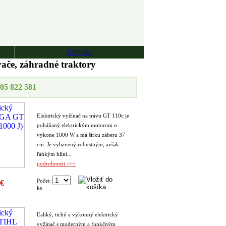
Kontakt
vače, záhradné traktory
05 822 581
Elektrický vyžínač na trávu GT 110c je
poháňaný elektrickým motorom o
výkone 1000 W a má šírku záberu 37
cm. Je vybavený robustným, avšak
ľahkým hliní...
podrobnosti >>>
Počet:
 €
ks
Ľahký, tichý a výkonný elektrický
vyžínač s moderným a funkčným