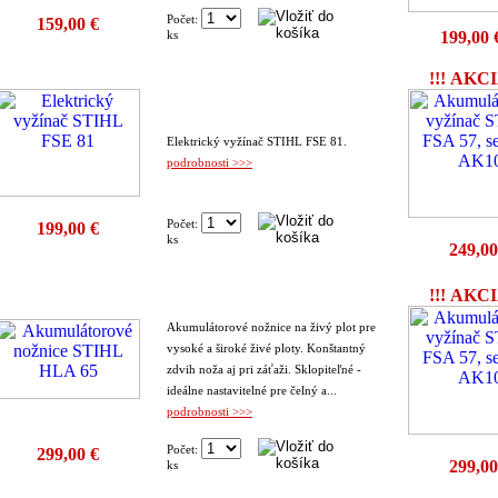
Počet:
159,00 €
199,00 
ks
!!! AKCI
Elektrický vyžínač STIHL FSE 81.
podrobnosti >>>
Počet:
199,00 €
ks
249,00
!!! AKCI
Akumulátorové nožnice na živý plot pre
vysoké a široké živé ploty. Konštantný
zdvih noža aj pri záťaži. Sklopiteľné -
ideálne nastavitelné pre čelný a...
podrobnosti >>>
Počet:
299,00 €
299,00
ks