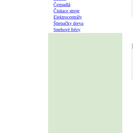
Čerpadlá
Čistiace stroje
Elektrocentrály
Štiepačky dreva
Snehové frézy