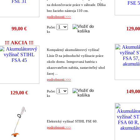
na dokončovacie práce v záhrade. Dĺžka
bez žacieho nástroja 110 cm.
podrobnosti >>>
Počet:
99,00 €
129,00
ks
!!! AKCIA !!!
Kompaktný akumulátorový vyžínač
Línie D na jednoduché vyžínacie práce
okolo domu. Integrovaná batéria s
ukazovateľom nabitia, nastaviteľný uhol
žacej ...
podrobnosti >>>
149,00
Počet:
129,00 €
ks
Elektrický vyžínač STIHL FSE 60.
podrobnosti >>>