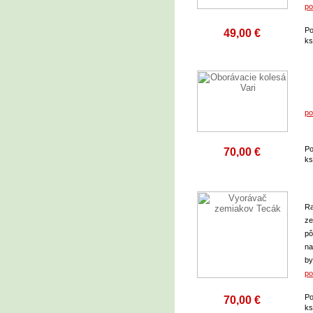
po
Po
49,00 €
k
po
Po
70,00 €
k
Ra
ze
pô
na
by
po
Po
70,00 €
k