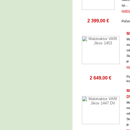
sp...
podro
2 399,00 €
Počet
M
Ma
mo
od
St
je
po
Po
2 649,00 €
k
M
D
Ma
mo
od
St
je
po