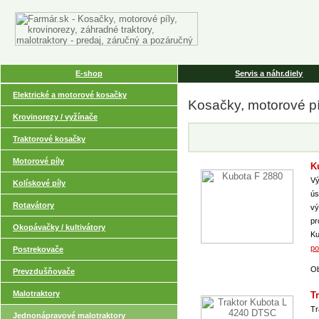
E-shop
Servis a náhr.diely
Elektrické a motorové kosačky
Kosačky, motorové pí
Krovinorezy / vyžínače
Traktorové kosačky
Motorové píly
K
Vý
Kolískové píly
ús
Rotavátory
vý
pr
Okopávačky / kultivátory
Ku
po
Postrekovače
Ob
Prevzdušňovače
Malotraktory
T
Tr
Jednonápravové malotraktory