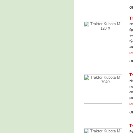
Ob
T
No
šp
vy
rý
au
po
Ob
T
No
no
ab
po
po
Ob
T
Pe