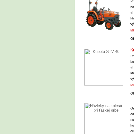
Pr
bo
tr
kt
vý
po
Ob
K
Pr
bo
tr
kt
vý
po
Ob
Or
ad
ne
ko
or