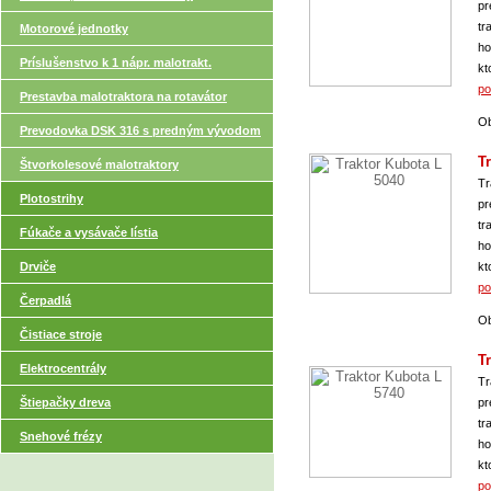
pr
tr
Motorové jednotky
ho
Príslušenstvo k 1 nápr. malotrakt.
kt
po
Prestavba malotraktora na rotavátor
Ob
Prevodovka DSK 316 s predným vývodom
T
Štvorkolesové malotraktory
Tr
Plotostrihy
pr
tr
Fúkače a vysávače lístia
ho
kt
Drviče
po
Čerpadlá
Ob
Čistiace stroje
T
Elektrocentrály
Tr
pr
Štiepačky dreva
tr
Snehové frézy
ho
kt
po