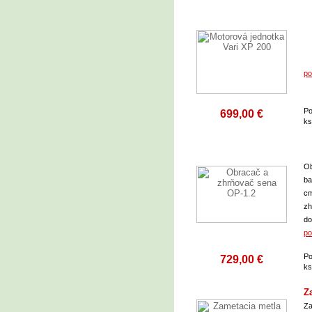
po
Po
699,00 €
k
Ob
ba
cm
zh
do
po
Po
729,00 €
k
Z
Za