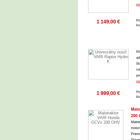
po
Po
1 149,00 €
k
RA
ad
šk
ro
pr
po
Po
1 999,00 €
k
Malo
200
Malot
motor
Priem
Stave