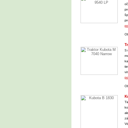
oč
pr
šp
pr
po
Ob
T
S 
mo
ka
ti
vi
po
Ob
K
Ti
ko
al
zá
Vď