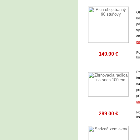
Ob
ko
pô
vy
ob
po
Po
149,00 €
k
Ra
hm
na
pr
pr
po
Po
299,00 €
k