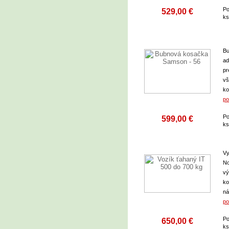
Po
529,00 €
k
Bu
ad
pr
vš
ko
po
Po
599,00 €
k
Vy
No
vý
ko
ná
po
Po
650,00 €
k