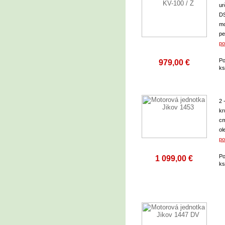
ur
DS
mo
pe
po
Po
979,00 €
k
2 
kr
cm
ol
po
Po
1 099,00 €
k