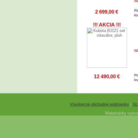
Po
2 699,00 €
k
!!! AKCIA !!!
po
Po
12 490,00 €
k
Všeobecné obchodné podmienky
|
Oc
Webstránky vytvor