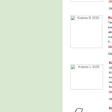
po
Ob
Ku
Tie
ko
al
a 
k...
po
Ob
K
Už
KU
sv
no
ko
po
Ob
K