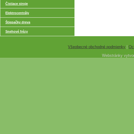
Čistiace stroje
Elektrocentrály
Štiepačky dreva
Snehové frézy
Všeobecné obchodné podmienky
|
Oc
Webstránky vytvor