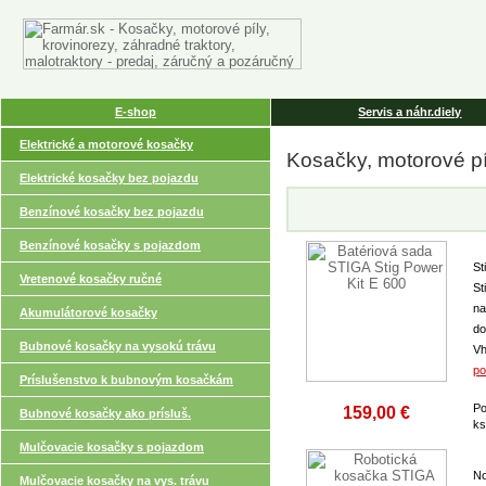
E-shop
Servis a náhr.diely
Elektrické a motorové kosačky
Kosačky, motorové pí
Elektrické kosačky bez pojazdu
Benzínové kosačky bez pojazdu
Benzínové kosačky s pojazdom
St
Vretenové kosačky ručné
St
na
Akumulátorové kosačky
do
Bubnové kosačky na vysokú trávu
Vh
po
Príslušenstvo k bubnovým kosačkám
Po
159,00 €
Bubnové kosačky ako prísluš.
k
Mulčovacie kosačky s pojazdom
No
Mulčovacie kosačky na vys. trávu