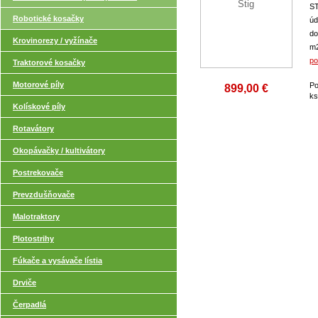
ST
Robotické kosačky
úd
do
Krovinorezy / vyžínače
m2
po
Traktorové kosačky
Motorové píly
Po
899,00 €
k
Kolískové píly
Rotavátory
Okopávačky / kultivátory
Postrekovače
Prevzdušňovače
Malotraktory
Plotostrihy
Fúkače a vysávače lístia
Drviče
Čerpadlá