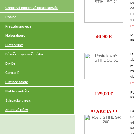
po
Chrbtové motorové postrekovače
do
ra
Rosiče
tr
po
Prevzdušňovače
Po
Malotraktory
46,90 €
k
Plotostrihy
Ru
Fúkače a vysávače lístia
al
Drviče
je
mo
Čerpadlá
vľ
Čistiace stroje
po
Elektrocentrály
Po
129,00 €
k
Štiepačky dreva
Snehové frézy
!!! AKCIA !!!
Ľa
už
vď
ko
Id