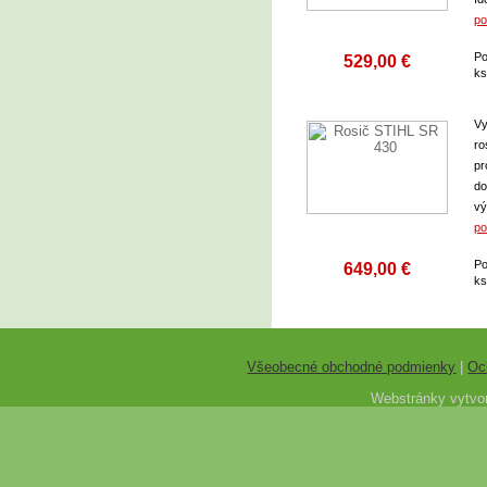
po
Po
529,00 €
k
Vy
ro
pr
do
vý
po
Po
649,00 €
k
Všeobecné obchodné podmienky
|
Oc
Webstránky vytvor