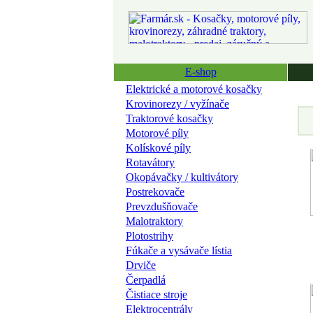
E-shop
Elektrické a motorové kosačky
Krovinorezy / vyžínače
Traktorové kosačky
Motorové píly
Kolískové píly
Rotavátory
Okopávačky / kultivátory
Postrekovače
Prevzdušňovače
Malotraktory
Plotostrihy
Fúkače a vysávače lístia
Drviče
Čerpadlá
Čistiace stroje
Elektrocentrály