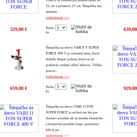
FORCE je vhodná pre polená dĺžky až
52 cm a priemeru 25 cm. Štiepačka má
stabilnú ...
podrobnosti >>>
Počet:
329,00 €
639,00
ks
Štiepačka na drevo VARI 8 T SUPER
FORCE 400 V je robustný stroj, ktorý
dokáže štiepať polená, ktoré sa už
prakticky nedajú rúbať sekerou. Vďaka
pracov...
podrobnosti >>>
Počet:
659,00 €
929,00
ks
Štiepačka na drevo VARI 11TON
SUPER FORCE je určená nie len pre
domáce použitie ale aj menšie farmárske
a komerčné použitie (napr. penzióny)
kde je po...
podrobnosti >>>