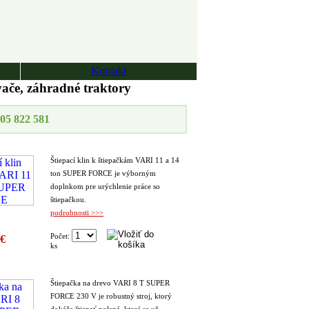
Kontakt
vače, záhradné traktory
05 822 581
Štiepací klin k štiepačkám VARI 11 a 14
ton SUPER FORCE je výborným
doplnkom pre urýchlenie práce so
štiepačkou.
podrobnosti >>>
Počet:
 €
ks
Štiepačka na drevo VARI 8 T SUPER
FORCE 230 V je robustný stroj, ktorý