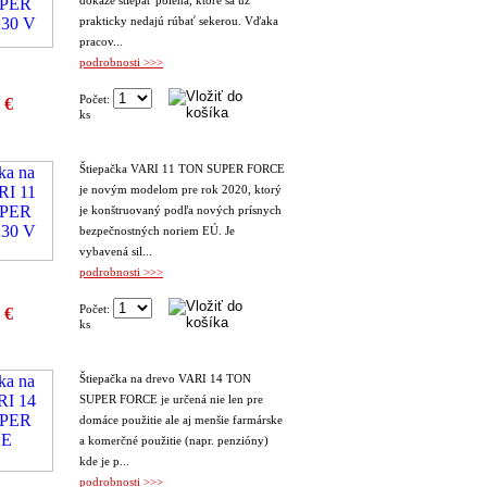
dokáže štiepať polená, ktoré sa už
prakticky nedajú rúbať sekerou. Vďaka
pracov...
podrobnosti >>>
Počet:
 €
ks
Štiepačka VARI 11 TON SUPER FORCE
je novým modelom pre rok 2020, ktorý
je konštruovaný podľa nových prísnych
bezpečnostných noriem EÚ. Je
vybavená sil...
podrobnosti >>>
Počet:
 €
ks
Štiepačka na drevo VARI 14 TON
SUPER FORCE je určená nie len pre
domáce použitie ale aj menšie farmárske
a komerčné použitie (napr. penzióny)
kde je p...
podrobnosti >>>