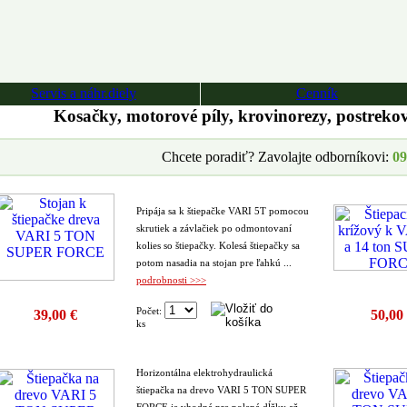
Servis a náhr.diely
Cenník
Kosačky, motorové píly, krovinorezy, postreko
Chcete poradiť? Zavolajte odborníkovi:
09
Pripája sa k štiepačke VARI 5T pomocou
skrutiek a závlačiek po odmontovaní
kolies so štiepačky. Kolesá štiepačky sa
potom nasadia na stojan pre ľahkú ...
podrobnosti >>>
Počet:
39,00 €
50,00
ks
Horizontálna elektrohydraulická
štiepačka na drevo VARI 5 TON SUPER